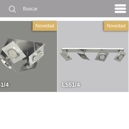
Novedad
Novedad
1/4
L551/4